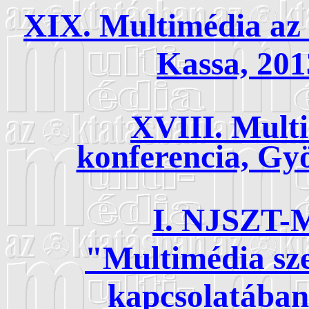
XIX. Multimédia az 
Kassa, 201
XVIII. Mult
konferencia, Gyö
I. NJSZT-
"Multimédia sze
kapcsolatában